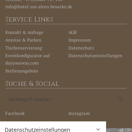
info@hotel-zur-alten-bruecke.de
Service Links
Kontakt & Anfrage
AGB
Anreise & Parken
Impressum
Tischreservierung
Datenschutz
Eventkonfigurator auf
Datenschutz­einstellungen
dayyourway.com
Stellenangebote
Suche & Social
Suchbegriff
Suc
eingeben
Facebook
Instagram
Datenschutzeinstellungen