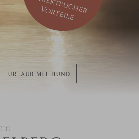
irektbucher
Vorteile
URLAUB MIT HUND
EIG