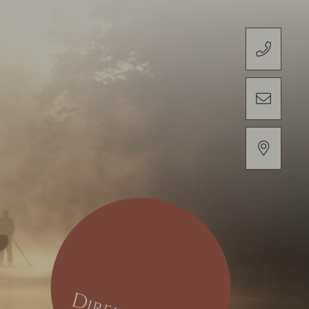
+49 6221 739 130
INFO@HOTEL-ZUR-ALTEN-BRUECK
LAGE & ANREISE
D