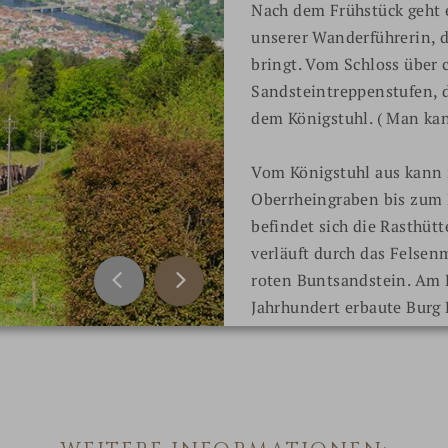
Nach dem Frühstück geht 
unserer Wanderführerin, 
bringt. Vom Schloss über 
Sandsteintreppenstufen, 
dem Königstuhl. ( Man ka
Vom Königstuhl aus kann 
Oberrheingraben bis zum P
befindet sich die Rasthü
verläuft durch das Felsen
roten Buntsandstein. Am 
Jahrhundert erbaute Burg 
Zurück geht es mit dem Bus
Brücke! Geniessen Sie da
auf unserer herrlichen Ter