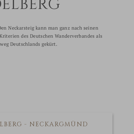
DELBERG
 Den Neckarsteig kann man ganz nach seinen
 Kriterien des Deutschen Wanderverbandes als
rweg Deutschlands gekürt.
DELBERG - NECKARGMÜND
2. 
NE