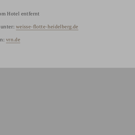
om Hotel entfernt
 unter:
weisse-flotte-heidelberg.de
en:
vrn.de