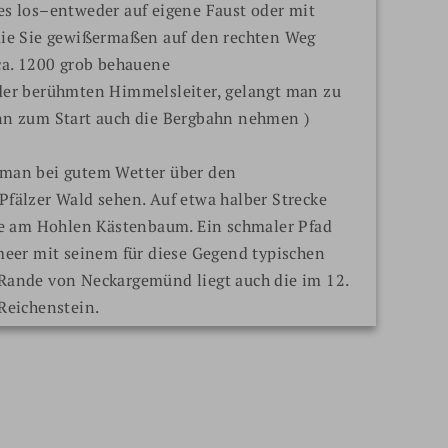
es los–entweder auf eigene Faust oder mit
Nach 
die Sie gewißermaßen auf den rechten Weg
35 na
ca. 1200 grob behauene
Etapp
der berühmten Himmelsleiter, gelangt man zu
Bockf
nn zum Start auch die Bergbahn nehmen )
Von d
man bei gutem Wetter über den
und d
fälzer Wald sehen. Auf etwa halber Strecke
aufge
tte am Hohlen Kästenbaum. Ein schmaler Pfad
ein w
meer mit seinem für diese Gegend typischen
Klein
Rande von Neckargemünd liegt auch die im 12.
Reichenstein.
Zurüc
 Nr. 35 direkt an die Haltestelle Alte
roman
s 3 – Gang Abendessen und lassen Sie den Tag
Wein 
rasse ausklingen!